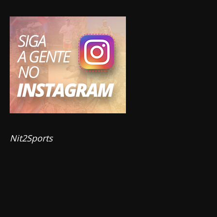
Nit2Sports 